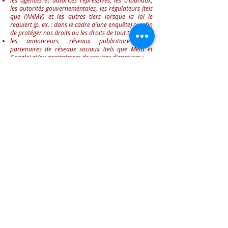
les agences et autorités répressives, les tribunaux,
les autorités gouvernementales, les régulateurs (tels
que l'ANMV) et les autres tiers lorsque la loi le
requiert (p. ex. : dans le cadre d'une enquête) ou afin
de protéger nos droits ou les droits de tout tiers ;
les annonceurs, réseaux publicitaires, nos
partenaires de réseaux sociaux (tels que Meta et
Google) et/ou prestataires de services d’analyses ;
d’autres tiers, lorsqu’une partie de notre activité est
externalisée;
d’autres tiers, selon vos instructions, avec votre
consentement ou si nécessaire pour faire valoir ou
défendre nos intérêts en justice.
Nous sommes susceptibles de partager vos données
à caractère personnel avec nos prestataires de
services qui peuvent traiter vos données à caractère
personnel pour nous aider à vous fournir nos
Services, tels que :
les fournisseurs de systèmes de sécurité, les
fournisseurs de services de paiement, les
fournisseurs d’hébergement des sites Web, et les
fournisseurs informatiques qui effectuent des
opérations pour nous ;
les prestataires tiers ou services de livraison qui
nous permettent de vous fournir des articles pour
animaux de compagnie, des données sur les puces
pour animaux de compagnie;
les services de laboratoire et de pharmacie